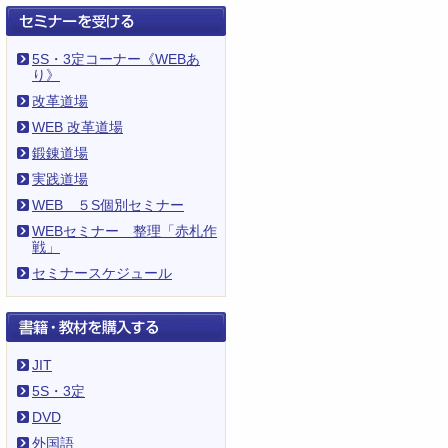
5S・3定コーナー《WEBあ
り》
改革道場
WEB 改革道場
鍛錬道場
実践道場
WEB ５S個別セミナー
WEBセミナー 整理「赤札作
戦」
セミナースケジュール
JIT
5S・3定
DVD
外国語