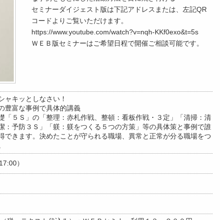
セミナーダイジェスト版は下記アドレスまたは、左記QR
コードよりご覧いただけます。
https://www.youtube.com/watch?v=nqh-KKf0exo&t=5s
ＷＥＢ版セミナーはご希望日程で開催ご相談可能です。
シャキッとしなさい！
の豊富な事例で具体的講義
礎「５Ｓ」の「整理：赤札作戦、整頓：看板作戦・３定」「清掃：清
潔：予防３Ｓ」「躾：躾をつくる５つの方策」等の具体策と事例で誰
得できます。決めたことが守られる職場、異常と正常が分る職場をつ
。
17:00）