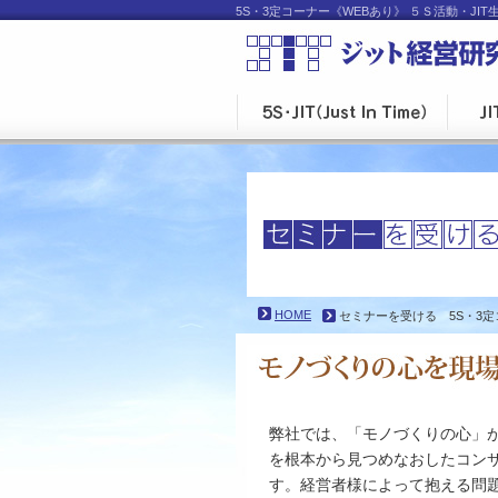
5S・3定コーナー《WEBあり》 ５Ｓ活動・
す。
HOME
セミナーを受ける 5S・3定
弊社では、「モノづくりの心」
を根本から見つめなおしたコン
す。経営者様によって抱える問