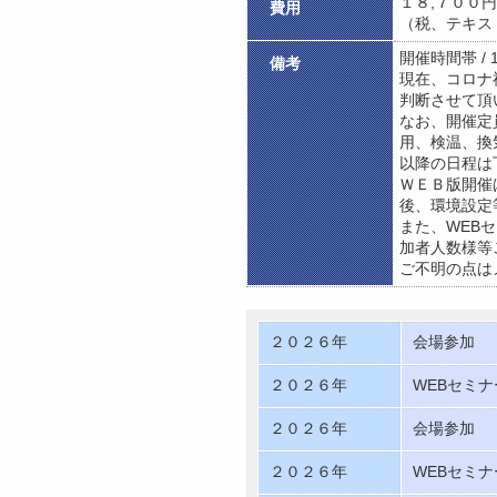
１８,７００
費用
（税、テキス
開催時間帯 / 
備考
現在、コロナ
判断させて頂
なお、開催定
用、検温、換
以降の日程は
ＷＥＢ版開催
後、環境設定
また、WEB
加者人数様等
ご不明の点はメー
２０２６年
会場参加
２０２６年
WEBセミナ
２０２６年
会場参加
２０２６年
WEBセミナ