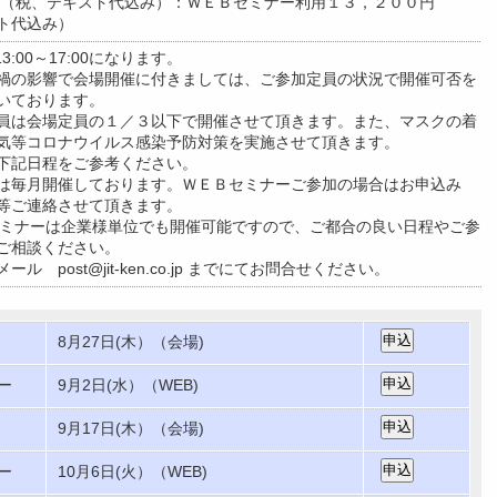
円（税、テキスト代込み）：ＷＥＢセミナー利用１３，２００円
ト代込み）
13:00～17:00になります。
禍の影響で会場開催に付きましては、ご参加定員の状況で開催可否を
いております。
員は会場定員の１／３以下で開催させて頂きます。また、マスクの着
気等コロナウイルス感染予防対策を実施させて頂きます。
下記日程をご参考ください。
は毎月開催しております。ＷＥＢセミナーご参加の場合はお申込み
等ご連絡させて頂きます。
セミナーは企業様単位でも開催可能ですので、ご都合の良い日程やご参
ご相談ください。
ル post@jit-ken.co.jp までにてお問合せください。
8月27日(木）（会場)
ー
9月2日(水）（WEB)
9月17日(木）（会場)
ー
10月6日(火）（WEB)