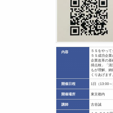
５Ｓをやって
内容
５Ｓ成功企業
企業改革の基
掃点検」「清
もが理解、納
くりあげます
開催日程
1日（13:00～
開催場所
東京都内
講師
古谷誠