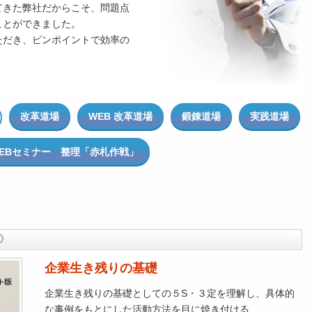
てきた弊社だからこそ、問題点
ことができました。
ただき、ピンポイントで効率の
改革道場
WEB 改革道場
鍛錬道場
実践道場
EBセミナー 整理「赤札作戦」
り》
企業生き残りの基礎
企業生き残りの基礎としての５S・３定を理解し、具体的
な事例をもとにした活動方法を目に焼き付ける