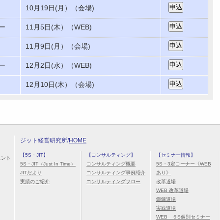
10月19日(月）（会場)
ー
11月5日(木）（WEB)
11月9日(月）（会場)
ー
12月2日(水）（WEB)
12月10日(木）（会場)
ジット経営研究所/
HOME
【5S・JIT】
【コンサルティング】
【セミナー情報】
ェント
5S・JIT（Just In Time）
コンサルティング概要
5S・3定コーナー《WEB
JITだより
コンサルティング事例紹介
あり》
実績のご紹介
コンサルティングフロー
改革道場
WEB 改革道場
鍛錬道場
実践道場
WEB ５S個別セミナー